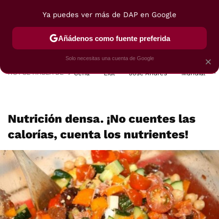
Ya puedes ver más de DAP en Google
MENÚ
NUEVO
Añádenos como fuente preferida
POSTRES
VIAJES
SELECCIÓN
VEGUI
Solo necesitas una cuenta de Google
×
HOY SE HABLA DE
Cena
Lidl
José Andrés
Mundial
Nutrición densa. ¡No cuentes las
calorías, cuenta los nutrientes!