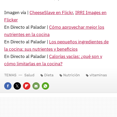
Imagen vía |
CheeseSlave en Flickr
,
IRRI
Images en
Flicker
En Directo al Paladar |
Cómo aprovechar mejor los
nutrientes en la cocina
En Directo al Paladar |
Los pequeños ingredientes de
la cocina: sus nutrientes y beneficios
En Directo al Paladar |
Calorías vacías: ¿qué son y
cómo limitarlas en la cocina?
TEMAS
Salud
Dieta
Nutrición
vitaminas
FACEBOOK
TWITTER
FLIPBOARD
E-
WHATSAPP
MAIL