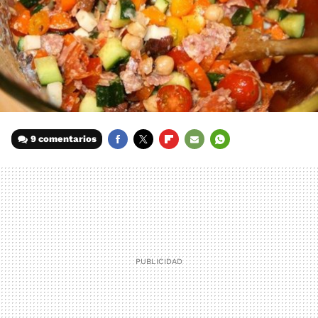
9 comentarios
FACEBOOK
TWITTER
FLIPBOARD
E-
WHATSAPP
MAIL