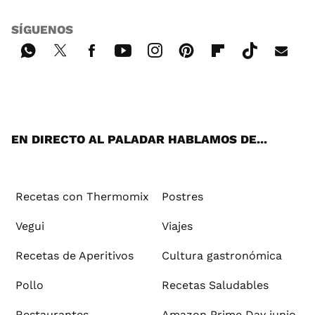
SÍGUENOS
Wh
Twi
Fac
You
Inst
Pint
Flip
Tikt
E-
ats
tter
ebo
tub
agr
ere
boa
ok
mai
App
ok
e
am
st
rd
l
EN DIRECTO AL PALADAR HABLAMOS DE...
Recetas con Thermomix
Postres
Vegui
Viajes
Recetas de Aperitivos
Cultura gastronómica
Pollo
Recetas Saludables
Restaurantes
Amazon Prime Day junio