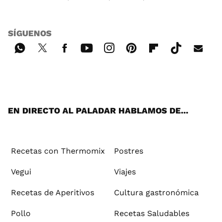
SÍGUENOS
Wh
Twi
Fac
You
Inst
Pint
Flip
Tikt
E-
ats
tter
ebo
tub
agr
ere
boa
ok
mai
App
ok
e
am
st
rd
l
EN DIRECTO AL PALADAR HABLAMOS DE...
Recetas con Thermomix
Postres
Vegui
Viajes
Recetas de Aperitivos
Cultura gastronómica
Pollo
Recetas Saludables