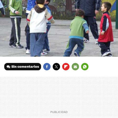
Sin comentarios
FACEBOOK
TWITTER
FLIPBOARD
E-
WHATSAPP
MAIL