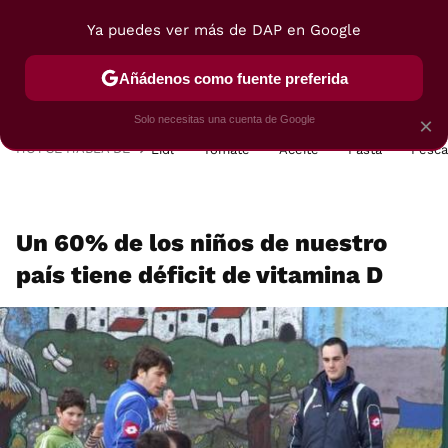
Ya puedes ver más de DAP en Google
MENÚ
NUEVO
Añádenos como fuente preferida
POSTRES
VIAJES
SELECCIÓN
VEGUI
Solo necesitas una cuenta de Google
×
HOY SE HABLA DE
Lidl
Tomate
Aceite
Pasta
Pesc
Un 60% de los niños de nuestro
país tiene déficit de vitamina D