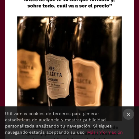
sobre todo, cuál va a ser el precio”
Utilizamos cookies de terceros para generar
estadísticas de audiencia y mostrar publicidad
×
personalizada analizando tu navegación. Si sigues
Este cava ha sido el mejor espumoso de
navegando estarás aceptando su uso.
Más información
España y pertenece a una de las marcas