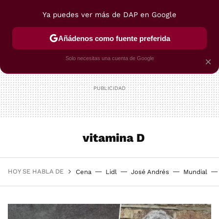
Ya puedes ver más de DAP en Google
MENÚ
NUEVO
Añádenos como fuente preferida
POSTRES
VIAJES
SELECCIÓN
VEGUI
Solo necesitas una cuenta de Google
×
vitamina D
HOY SE HABLA DE
Cena
Lidl
José Andrés
Mundial