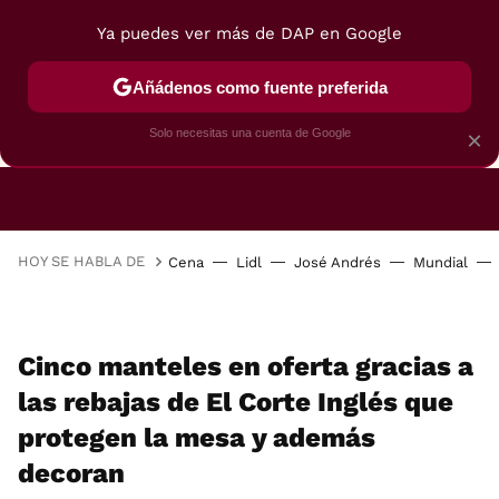
Ya puedes ver más de DAP en Google
Añádenos como fuente preferida
CAFETERAS
FREIDORAS DE AIRE
GUÍAS DE 
Solo necesitas una cuenta de Google
×
HOY SE HABLA DE
Cena
Lidl
José Andrés
Mundial
Cinco manteles en oferta gracias a
las rebajas de El Corte Inglés que
protegen la mesa y además
decoran