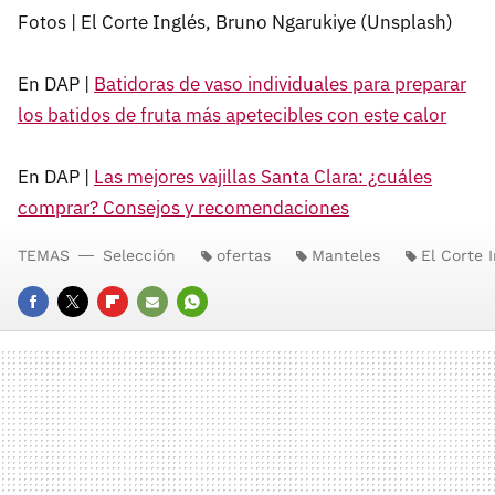
Fotos | El Corte Inglés, Bruno Ngarukiye (Unsplash)
En DAP |
Batidoras de vaso individuales para preparar
los batidos de fruta más apetecibles con este calor
En DAP |
Las mejores vajillas Santa Clara: ¿cuáles
comprar? Consejos y recomendaciones
TEMAS
Selección
ofertas
Manteles
El Corte I
FACEBOOK
TWITTER
FLIPBOARD
E-
WHATSAPP
MAIL