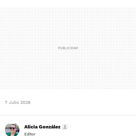
FACEBOOK
TWITTER
FLIPBOARD
E-
WHATSAPP
MAIL
7 Julio 2026
Alicia González
Editor