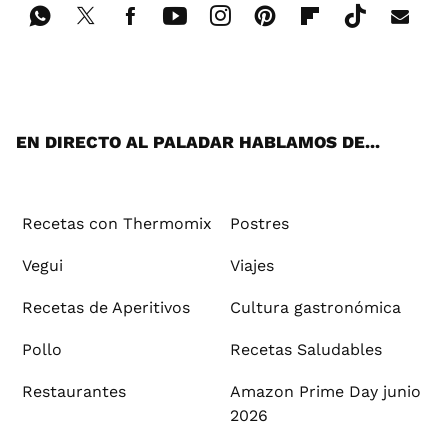
Wh
Twi
Fac
You
Inst
Pint
Flip
Tikt
E-
ats
tter
ebo
tub
agr
ere
boa
ok
mai
App
ok
e
am
st
rd
l
EN DIRECTO AL PALADAR HABLAMOS DE...
Recetas con Thermomix
Postres
Vegui
Viajes
Recetas de Aperitivos
Cultura gastronómica
Pollo
Recetas Saludables
Restaurantes
Amazon Prime Day junio
2026