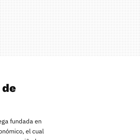
 de
ega fundada en
onómico, el cual