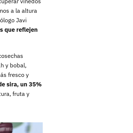
cuperar viñedos
os a la altura
nólogo Javi
os que reflejen
 cosechas
h y bobal,
ás fresco y
e sira, un 35%
ura, fruta y