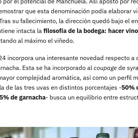
 por el potencial de Manchuela. Así apostó por re
emostrar que esta denominación podía elaborar vin
Tras su fallecimiento, la dirección quedó bajo el e
tiene intacta la
filosofía de la bodega: hacer vin
tando al máximo el viñedo.
4 incorpora una interesante novedad respecto a
arnacha. Esta se ha incorporado al
coupage
de syra
ayor complejidad aromática, así como un perfil m
a de las tres uvas en distintos porcentajes -
50% d
15% de garnacha
- busca un equilibrio entre estruct