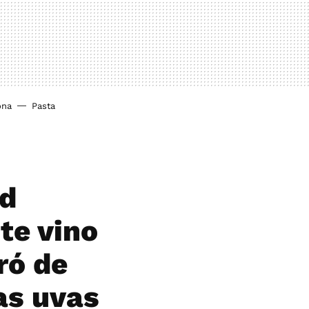
ona
Pasta
ad
te vino
ró de
as uvas