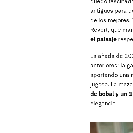
quedó fascinado
antiguos para d
de los mejores. 
Revert, que man
el paisaje
respe
La añada de 202
anteriores: la g
aportando una m
jugoso. La mezcl
de bobal y un 
elegancia.