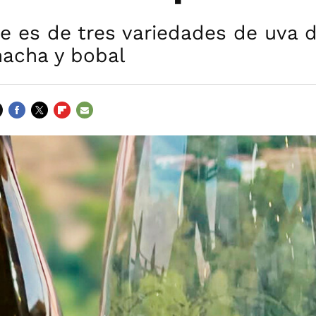
 es de tres variedades de uva di
nacha y bobal
FACEBOOK
TWITTER
FLIPBOARD
E-
MAIL