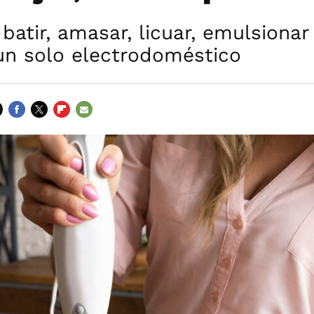
atir, amasar, licuar, emulsionar
un solo electrodoméstico
FACEBOOK
TWITTER
FLIPBOARD
E-
MAIL