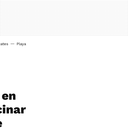
cates
Playa
 en
cinar
e