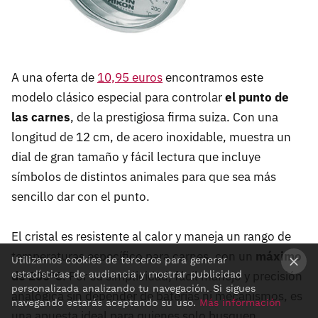
A una oferta de
10,95 euros
encontramos este
modelo clásico especial para controlar
el punto de
las carnes
, de la prestigiosa firma suiza. Con una
longitud de 12 cm, de acero inoxidable, muestra un
dial de gran tamaño y fácil lectura que incluye
símbolos de distintos animales para que sea más
sencillo dar con el punto.
El cristal es resistente al calor y maneja un rango de
temperaturas específico para carnes, con un
máximo
Utilizamos cookies de terceros para generar
estadísticas de audiencia y mostrar publicidad
de 200ºC
. Por su simplicidad, fácil manejo y precisión
×
personalizada analizando tu navegación. Si sigues
analógica sin depender de baterías ni mecanismos, es
navegando estarás aceptando su uso.
Más información
una apuesta ideal para quienes solo busquen