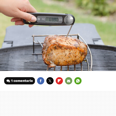
1 comentario
FACEBOOK
TWITTER
FLIPBOARD
E-
WHATSAPP
MAIL