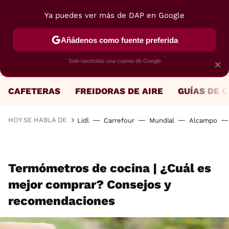
Ya puedes ver más de DAP en Google
MENÚ
NUEVO
Añádenos como fuente preferida
Solo necesitas una cuenta de Google
×
CAFETERAS
FREIDORAS DE AIRE
GUÍAS DE 
HOY SE HABLA DE
Lidl
Carrefour
Mundial
Alcampo
Termómetros de cocina | ¿Cuál es
mejor comprar? Consejos y
recomendaciones