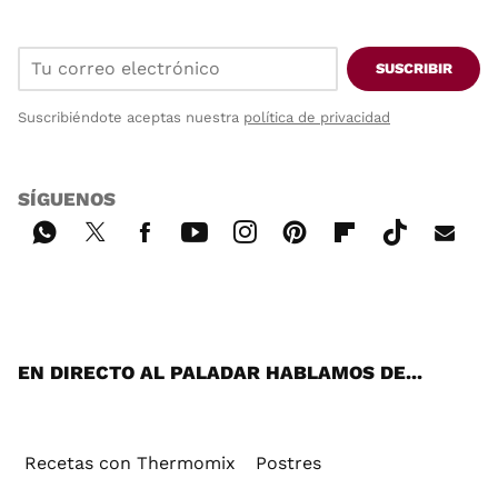
SUSCRIBIR
Suscribiéndote aceptas nuestra
política de privacidad
SÍGUENOS
Wh
Twi
Fac
You
Inst
Pint
Flip
Tikt
E-
ats
tter
ebo
tub
agr
ere
boa
ok
mai
App
ok
e
am
st
rd
l
EN DIRECTO AL PALADAR HABLAMOS DE...
Recetas con Thermomix
Postres