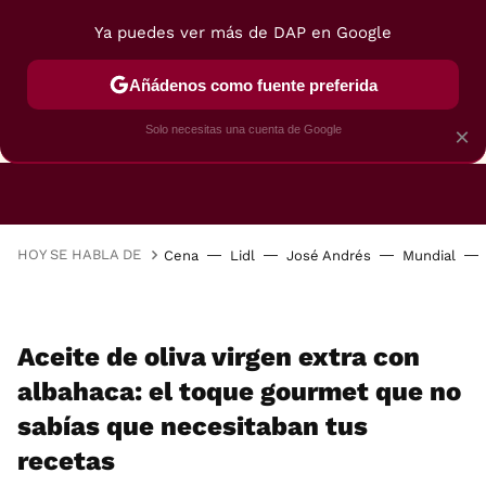
Ya puedes ver más de DAP en Google
Añádenos como fuente preferida
CAFETERAS
FREIDORAS DE AIRE
GUÍAS DE 
Solo necesitas una cuenta de Google
×
HOY SE HABLA DE
Cena
Lidl
José Andrés
Mundial
Aceite de oliva virgen extra con
albahaca: el toque gourmet que no
sabías que necesitaban tus
recetas