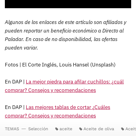
Algunos de los enlaces de este artículo son afiliados y
pueden reportar un beneficio económico a Directo al
Paladar. En caso de no disponibilidad, las ofertas
pueden variar.
Fotos | El Corte Inglés, Louis Hansel (Unsplash)
En DAP |
La mejor piedra para afilar cuchillos: ¿cuál
comprar? Consejos y recomendaciones
En DAP |
Las mejores tablas de cortar ¿Cuáles
comprar? Consejos y recomendaciones
TEMAS
Selección
aceite
Aceite de oliva
Aceit