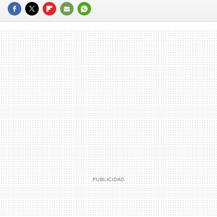
FACEBOOK
TWITTER
FLIPBOARD
E-
WHATSAPP
MAIL