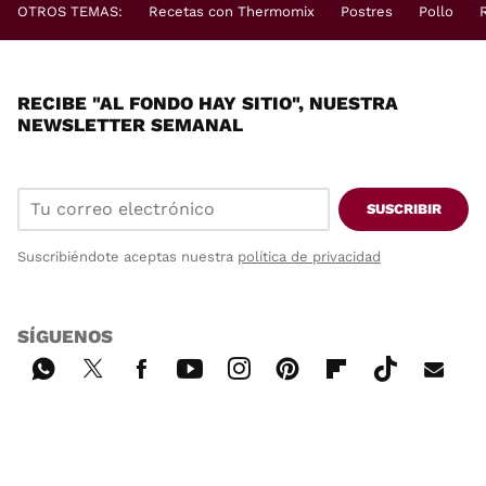
OTROS TEMAS:
Recetas con Thermomix
Postres
Pollo
RECIBE "AL FONDO HAY SITIO", NUESTRA
NEWSLETTER SEMANAL
SUSCRIBIR
Suscribiéndote aceptas nuestra
política de privacidad
SÍGUENOS
Wh
Twi
Fac
You
Inst
Pint
Flip
Tikt
E-
ats
tter
ebo
tub
agr
ere
boa
ok
mai
App
ok
e
am
st
rd
l