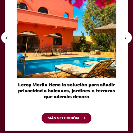
Leroy Merlin tiene la solución para añadir
Hoy 
privacidad a balcones, jardines o terrazas
pero
que además decora
ideal
MÁS SELECCIÓN