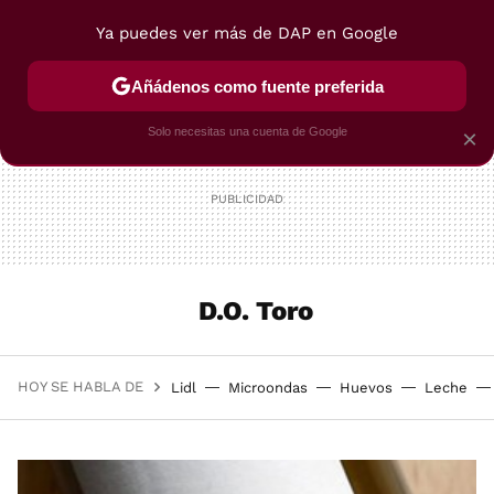
Ya puedes ver más de DAP en Google
MENÚ
NUEVO
Añádenos como fuente preferida
POSTRES
VIAJES
SELECCIÓN
VEGUI
Solo necesitas una cuenta de Google
×
D.O. Toro
HOY SE HABLA DE
Lidl
Microondas
Huevos
Leche