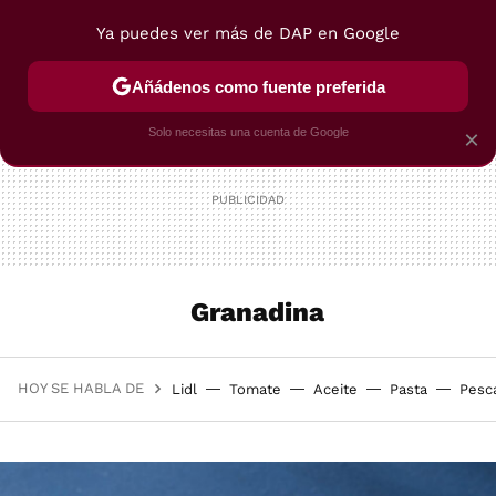
Ya puedes ver más de DAP en Google
MENÚ
NUEVO
Añádenos como fuente preferida
POSTRES
VIAJES
SELECCIÓN
VEGUI
Solo necesitas una cuenta de Google
×
Granadina
HOY SE HABLA DE
Lidl
Tomate
Aceite
Pasta
Pesc