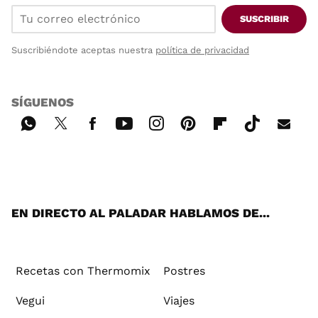
SUSCRIBIR
Suscribiéndote aceptas nuestra
política de privacidad
SÍGUENOS
Wh
Twi
Fac
You
Inst
Pint
Flip
Tikt
E-
ats
tter
ebo
tub
agr
ere
boa
ok
mai
App
ok
e
am
st
rd
l
EN DIRECTO AL PALADAR HABLAMOS DE...
Recetas con Thermomix
Postres
Vegui
Viajes