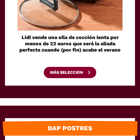
Lidl vende una olla de cocción lenta por
El Cor
menos de 22 euros que será la aliada
toma
perfecta cuando (por fin) acabe el verano
e
MÁS SELECCIÓN
DAP POSTRES