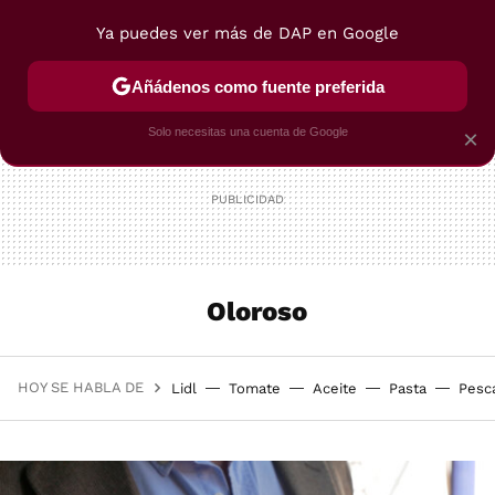
Ya puedes ver más de DAP en Google
MENÚ
NUEVO
Añádenos como fuente preferida
POSTRES
VIAJES
SELECCIÓN
VEGUI
Solo necesitas una cuenta de Google
×
Oloroso
HOY SE HABLA DE
Lidl
Tomate
Aceite
Pasta
Pesc