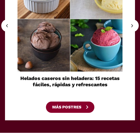
Helados caseros sin heladera: 15 recetas
Sei
fáciles, rápidas y refrescantes
cono
esca
MÁS POSTRES