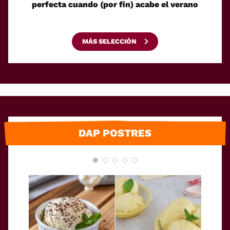
perfecta cuando (por fin) acabe el verano
e
MÁS SELECCIÓN
DAP POSTRES