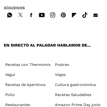
SÍGUENOS
Wh
Twi
Fac
You
Inst
Pint
Flip
Tikt
E-
ats
tter
ebo
tub
agr
ere
boa
ok
mai
App
ok
e
am
st
rd
l
EN DIRECTO AL PALADAR HABLAMOS DE...
Recetas con Thermomix
Postres
Vegui
Viajes
Recetas de Aperitivos
Cultura gastronómica
Pollo
Recetas Saludables
Restaurantes
Amazon Prime Day junio