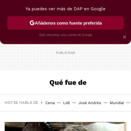
Ya puedes ver más de DAP en Google
MENÚ
NUEVO
Añádenos como fuente preferida
POSTRES
VIAJES
SELECCIÓN
VEGUI
Solo necesitas una cuenta de Google
×
Qué fue de
HOY SE HABLA DE
Cena
Lidl
José Andrés
Mundial