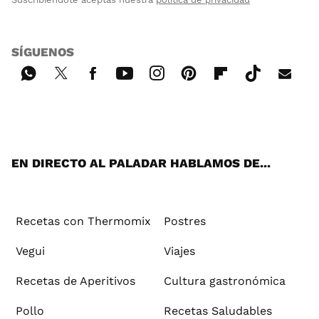
SÍGUENOS
Wh
Twi
Fac
You
Inst
Pint
Flip
Tikt
E-
ats
tter
ebo
tub
agr
ere
boa
ok
mai
App
ok
e
am
st
rd
l
EN DIRECTO AL PALADAR HABLAMOS DE...
Recetas con Thermomix
Postres
Vegui
Viajes
Recetas de Aperitivos
Cultura gastronómica
Pollo
Recetas Saludables