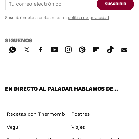
SUSCRIBIR
Suscribiéndote aceptas nuestra
política de privacidad
SÍGUENOS
Wh
Twi
Fac
You
Inst
Pint
Flip
Tikt
E-
ats
tter
ebo
tub
agr
ere
boa
ok
mai
App
ok
e
am
st
rd
l
EN DIRECTO AL PALADAR HABLAMOS DE...
Recetas con Thermomix
Postres
Vegui
Viajes