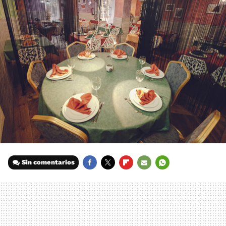
Sin comentarios
FACEBOOK
TWITTER
FLIPBOARD
E-
WHATSAPP
MAIL