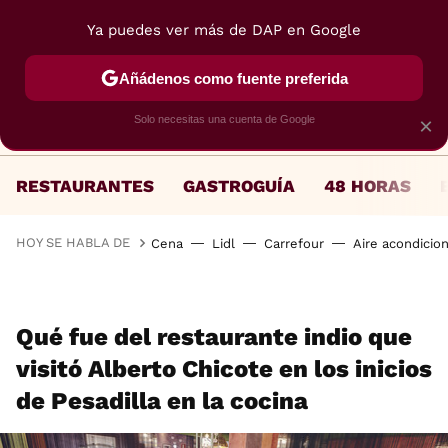
Ya puedes ver más de DAP en Google
MENÚ
NUEVO
Añádenos como fuente preferida
Solo necesitas una cuenta de Google
×
RESTAURANTES
GASTROGUÍA
48 HORAS
HOY SE HABLA DE
Cena
Lidl
Carrefour
Aire acondicio
Qué fue del restaurante indio que
visitó Alberto Chicote en los inicios
de Pesadilla en la cocina