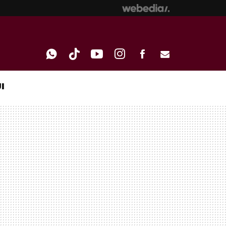
I
WHATSAPP
TIKTOK
YOUTUBE
INSTAGRAM
FACEBOOK
E-
MAIL