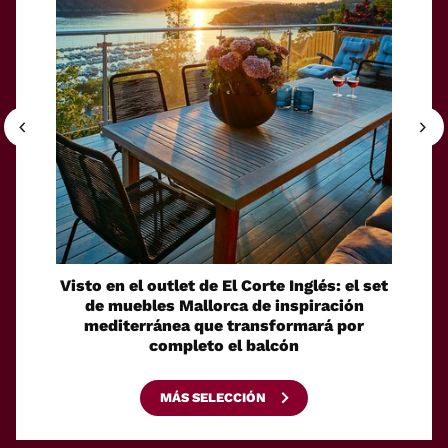
Visto en el outlet de El Corte Inglés: el set
Discr
de muebles Mallorca de inspiración
bolsa
mediterránea que transformará por
ide
completo el balcón
MÁS SELECCIÓN