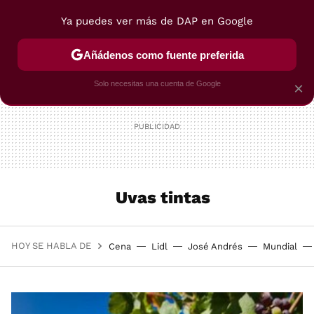
Ya puedes ver más de DAP en Google
MENÚ
NUEVO
Añádenos como fuente preferida
POSTRES
VIAJES
SELECCIÓN
VEGUI
Solo necesitas una cuenta de Google
×
Uvas tintas
HOY SE HABLA DE
Cena
Lidl
José Andrés
Mundial