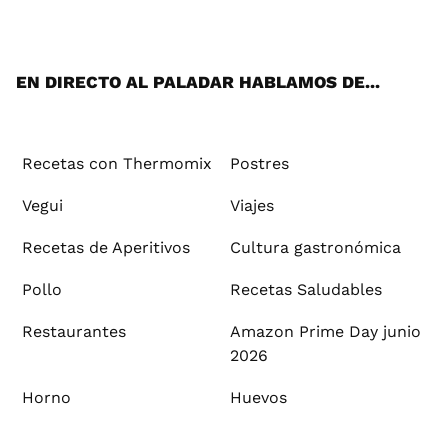
ats
tter
ebo
tub
agr
ere
boa
ok
mai
App
ok
e
am
st
rd
l
EN DIRECTO AL PALADAR HABLAMOS DE...
Recetas con Thermomix
Postres
Vegui
Viajes
Recetas de Aperitivos
Cultura gastronómica
Pollo
Recetas Saludables
Restaurantes
Amazon Prime Day junio
2026
Horno
Huevos