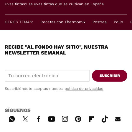
Uvas tintas:Las uvas tintas que se cultivan en España
OTROS TEMAS:
Recetas con Thermomix
Postres
Pollo
RECIBE "AL FONDO HAY SITIO", NUESTRA
NEWSLETTER SEMANAL
SUSCRIBIR
Suscribiéndote aceptas nuestra
política de privacidad
SÍGUENOS
Wh
Twi
Fac
You
Inst
Pint
Flip
Tikt
E-