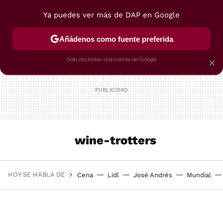
Ya puedes ver más de DAP en Google
MENÚ
NUEVO
Añádenos como fuente preferida
POSTRES
VIAJES
SELECCIÓN
VEGUI
Solo necesitas una cuenta de Google
×
wine-trotters
HOY SE HABLA DE
Cena
Lidl
José Andrés
Mundial