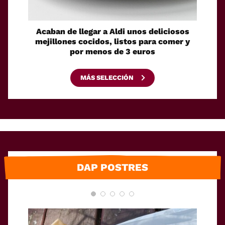
Acaban de llegar a Aldi unos deliciosos
La sol
mejillones cocidos, listos para comer y
espaci
por menos de 3 euros
MÁS SELECCIÓN
DAP POSTRES