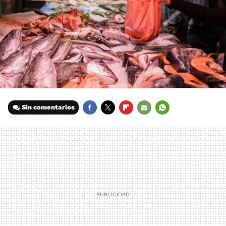
Sin comentarios
FACEBOOK
TWITTER
FLIPBOARD
E-
WHATSAPP
MAIL