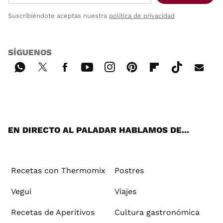
Suscribiéndote aceptas nuestra
política de privacidad
SÍGUENOS
Wh
Twi
Fac
You
Inst
Pint
Flip
Tikt
E-
ats
tter
ebo
tub
agr
ere
boa
ok
mai
App
ok
e
am
st
rd
l
EN DIRECTO AL PALADAR HABLAMOS DE...
Recetas con Thermomix
Postres
Vegui
Viajes
Recetas de Aperitivos
Cultura gastronómica