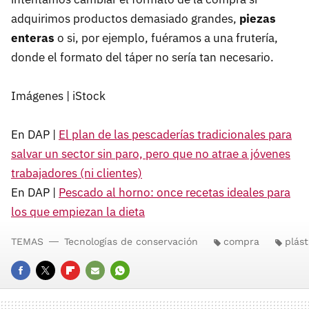
adquirimos productos demasiado grandes,
piezas
enteras
o si, por ejemplo, fuéramos a una frutería,
donde el formato del táper no sería tan necesario.
Imágenes | iStock
En DAP |
El plan de las pescaderías tradicionales para
salvar un sector sin paro, pero que no atrae a jóvenes
trabajadores (ni clientes)
En DAP |
Pescado al horno: once recetas ideales para
los que empiezan la dieta
TEMAS
Tecnologías de conservación
compra
plást
FACEBOOK
TWITTER
FLIPBOARD
E-
WHATSAPP
MAIL