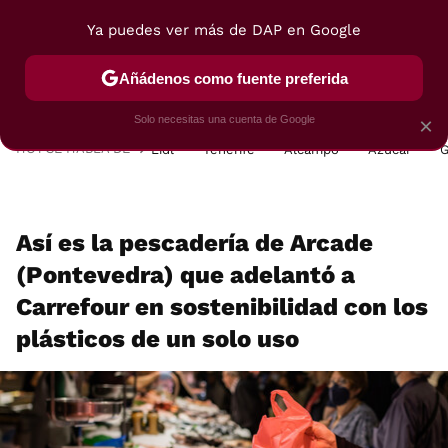
Ya puedes ver más de DAP en Google
MENÚ
NUEVO
Añádenos como fuente preferida
POSTRES
VIAJES
SELECCIÓN
VEGUI
Solo necesitas una cuenta de Google
×
HOY SE HABLA DE
Lidl
Tenerife
Alcampo
Azúcar
G
Así es la pescadería de Arcade
(Pontevedra) que adelantó a
Carrefour en sostenibilidad con los
plásticos de un solo uso