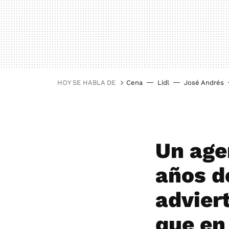
HOY SE HABLA DE
Cena
Lidl
José Andrés
Un age
años d
advier
que en