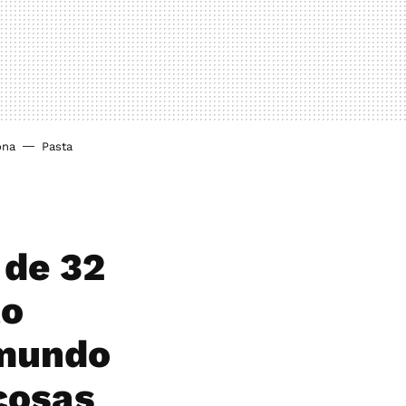
ona
Pasta
 de 32
to
 mundo
cosas