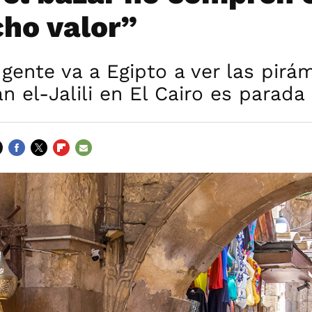
ho valor”
gente va a Egipto a ver las pirám
n el-Jalili en El Cairo es parada 
FACEBOOK
TWITTER
FLIPBOARD
E-
MAIL