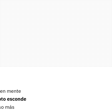
 en mente
pto esconde
uso más