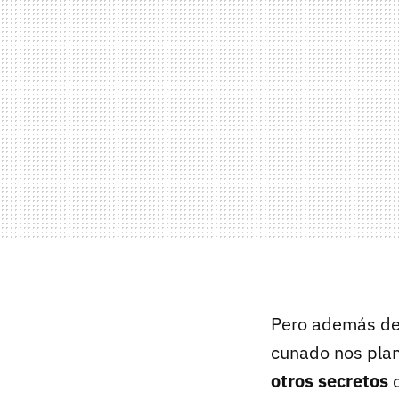
Pero además de 
cunado nos plant
otros secre
t
o
s
q