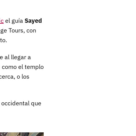
ic
el guía
Sayed
age Tours, con
to.
 al llegar a
s como el templo
erca, o los
r occidental que