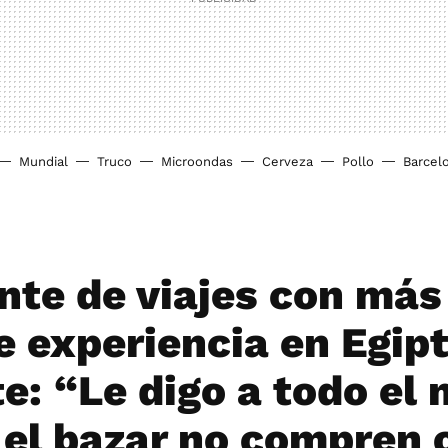
Mundial
Truco
Microondas
Cerveza
Pollo
Barcel
nte de viajes con más
e experiencia en Egip
te: “Le digo a todo el
 el bazar no compren 