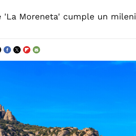
e 'La Moreneta' cumple un mileni
FACEBOOK
TWITTER
FLIPBOARD
E-
MAIL