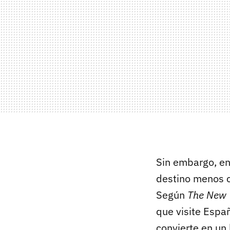
Sin embargo, e
destino menos c
Según
The New 
que visite Espa
convierte en un 