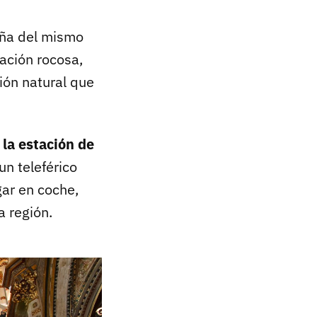
aña del mismo
ación rocosa,
ión natural que
la estación de
un teleférico
gar en coche,
a región.