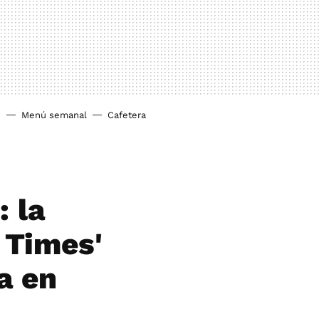
o
Menú semanal
Cafetera
: la
 Times'
a en