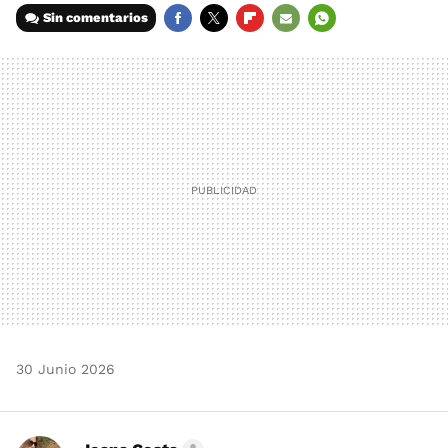
Sin comentarios
FACEBOOK
TWITTER
FLIPBOARD
E-
WHATSAPP
MAIL
30 Junio 2026