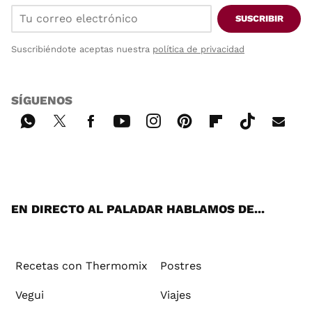
SUSCRIBIR
Suscribiéndote aceptas nuestra
política de privacidad
SÍGUENOS
Wh
Twi
Fac
You
Inst
Pint
Flip
Tikt
E-
ats
tter
ebo
tub
agr
ere
boa
ok
mai
App
ok
e
am
st
rd
l
EN DIRECTO AL PALADAR HABLAMOS DE...
Recetas con Thermomix
Postres
Vegui
Viajes