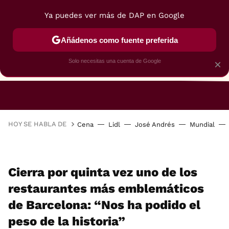
Ya puedes ver más de DAP en Google
Añádenos como fuente preferida
Solo necesitas una cuenta de Google
×
RESTAURANTES
GASTROGUÍA
48 HORAS
HOY SE HABLA DE
Cena
Lidl
José Andrés
Mundial
Cierra por quinta vez uno de los
restaurantes más emblemáticos
de Barcelona: “Nos ha podido el
peso de la historia”