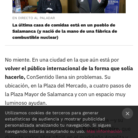
EN DIRECTO AL PALADAR
La última casa de comidas está en un pueblo de
Salamanca (y nació de la mano de una fábrica de
combustible nuclear)
No miente. En una ciudad en la que aún está por
volver el público internacional de la forma que solía
hacerlo,
ConSentido llena sin problemas. Su
ubicación, en la Plaza del Mercado, a cuatro pasos de
la Plaza Mayor de Salamanca y con un espacio muy
luminoso ayudan.
Utilizamos cookies de terceros para generar
estadísticas de audiencia y mostrar publicidad
Sin embargo, lo que más ayuda es su cocina —y su
×
personalizada analizando tu navegación. Si sigues
sumillería—, esta última tarea de
Rubén Moreiro,
que
navegando estarás aceptando su uso.
Más información
durante varios años ofició en el madrileño Angelita y