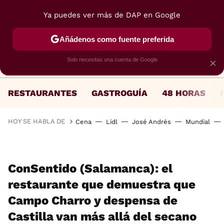
Ya puedes ver más de DAP en Google
MENÚ
NUEVO
Añádenos como fuente preferida
Solo necesitas una cuenta de Google
×
RESTAURANTES
GASTROGUÍA
48 HORAS
HOY SE HABLA DE
Cena
Lidl
José Andrés
Mundial
ConSentido (Salamanca): el
restaurante que demuestra que
Campo Charro y despensa de
Castilla van más allá del secano