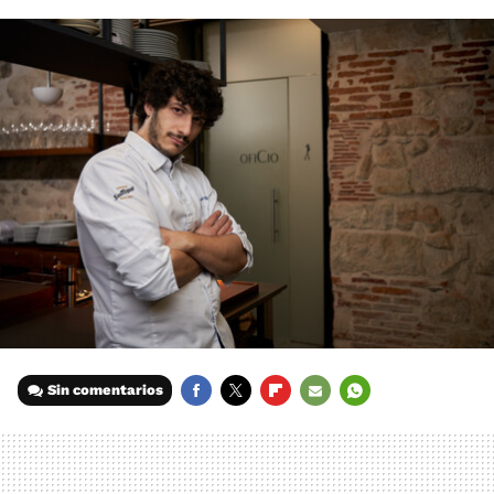
Sin comentarios
FACEBOOK
TWITTER
FLIPBOARD
E-
WHATSAPP
MAIL