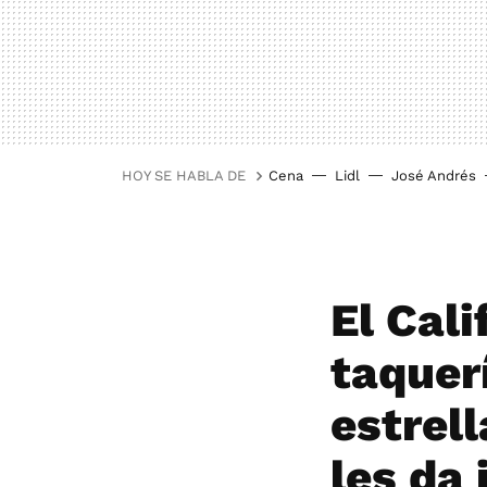
HOY SE HABLA DE
Cena
Lidl
José Andrés
El Cali
taquer
estrell
les da 