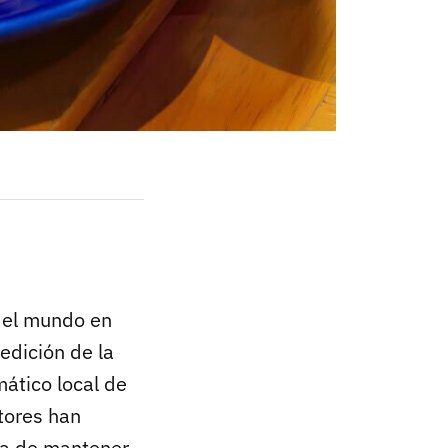
 del mundo en
 edición de la
ático local de
ctores han
ra de mantener