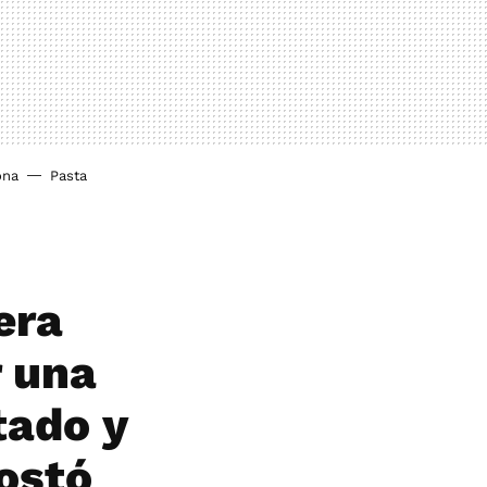
ona
Pasta
era
r una
tado y
costó