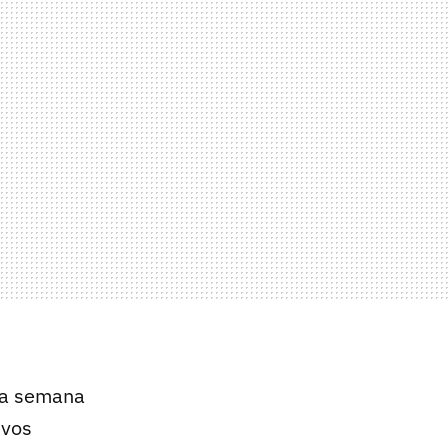
 la semana
evos