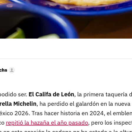
uchs
podido ser.
El Califa de León
, la primera taquería
rella Michelin
, ha perdido el galardón en la nueva
éxico 2026. Tras hacer historia en 2024, el emblem
co
repitió la hazaña el año pasado
, pero los inspe
 en esta ocasión la cadena no ha estado a la altu