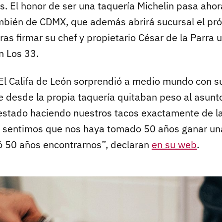
s. El honor de ser una taquería Michelin pasa ahor
ambién de CDMX, que además abrirá sucursal el pr
tras firmar su chef y propietario César de la Parra
n Los 33.
El Califa de León sorprendió a medio mundo con su
e desde la propia taquería quitaban peso al asunto
estado haciendo nuestros tacos exactamente de 
o sentimos que nos haya tomado 50 años ganar una
tó 50 años encontrarnos”, declaran
en su web
.