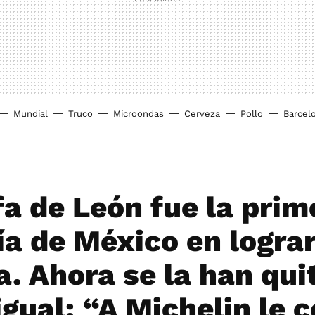
Mundial
Truco
Microondas
Cerveza
Pollo
Barcel
fa de León fue la prim
ía de México en logra
a. Ahora se la han qui
igual: “A Michelin le 