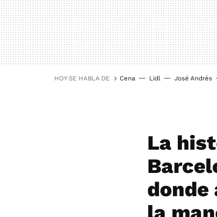
HOY SE HABLA DE
Cena
Lidl
José Andrés
La his
Barcel
donde 
la man