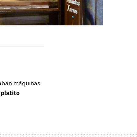
raban máquinas
n
platito