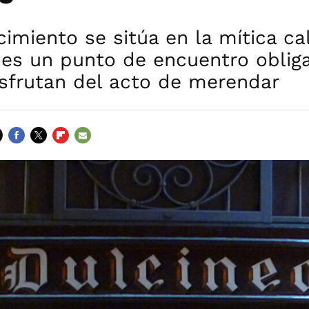
cimiento se sitúa en la mítica ca
y es un punto de encuentro oblig
isfrutan del acto de merendar
FACEBOOK
TWITTER
FLIPBOARD
E-
MAIL