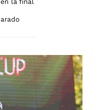
en la final
parado