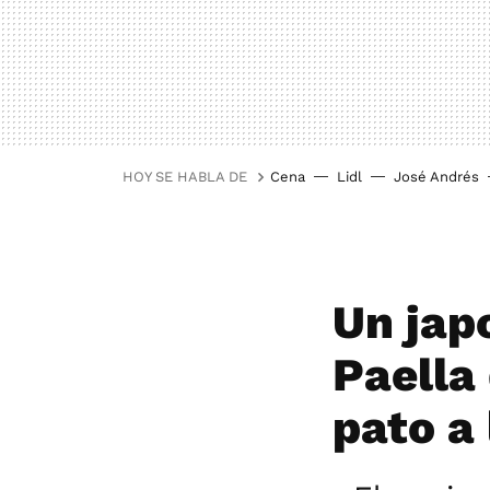
HOY SE HABLA DE
Cena
Lidl
José Andrés
Un jap
Paella
pato a 