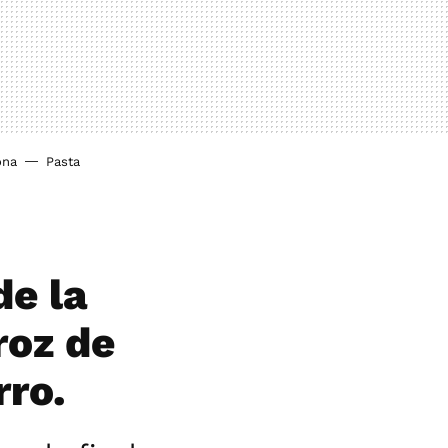
ona
Pasta
de la
roz de
rro.