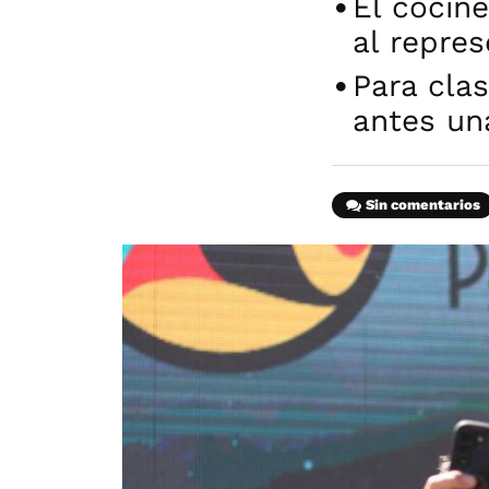
El cocine
al repre
Para clas
antes un
Sin comentarios