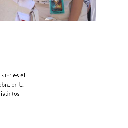
iste:
es el
ebra en la
istintos