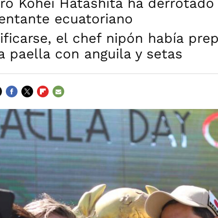
ro Kohei Hatashita ha derrotado 
sentante ecuatoriano
ificarse, el chef nipón había pre
a paella con anguila y setas
FACEBOOK
TWITTER
FLIPBOARD
E-
MAIL