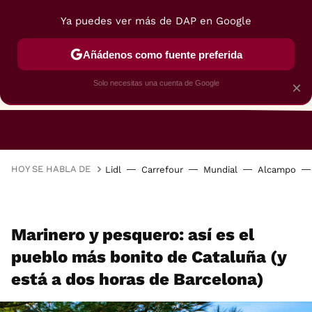
Ya puedes ver más de DAP en Google
Añádenos como fuente preferida
Solo necesitas una cuenta de Google
×
RESTAURANTES
GASTROGUÍA
48 HORAS
HOY SE HABLA DE
Lidl
Carrefour
Mundial
Alcampo
Marinero y pesquero: así es el
pueblo más bonito de Cataluña (y
está a dos horas de Barcelona)