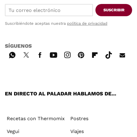
SUSCRIBIR
Suscribiéndote aceptas nuestra
política de privacidad
SÍGUENOS
Wh
Twi
Fac
You
Inst
Pint
Flip
Tikt
E-
ats
tter
ebo
tub
agr
ere
boa
ok
mai
App
ok
e
am
st
rd
l
EN DIRECTO AL PALADAR HABLAMOS DE...
Recetas con Thermomix
Postres
Vegui
Viajes