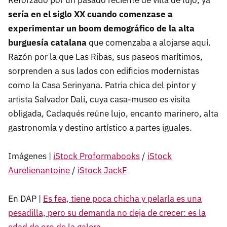
Reforzado por un pasado reciente de villa de lujo, ya
sería en el siglo XX cuando comenzase a
experimentar un boom demográfico de la alta
burguesía catalana
que comenzaba a alojarse aquí.
Razón por la que Las Ribas, sus paseos marítimos,
sorprenden a sus lados con edificios modernistas
como la Casa Serinyana. Patria chica del pintor y
artista Salvador Dalí, cuya casa-museo es visita
obligada, Cadaqués reúne lujo, encanto marinero, alta
gastronomía y destino artístico a partes iguales.
Imágenes |
iStock Proformabooks
/
iStock
Aurelienantoine
/
iStock JackF
En DAP |
Es fea, tiene poca chicha y pelarla es una
pesadilla, pero su demanda no deja de crecer: es la