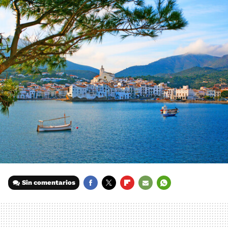
Sin comentarios
FACEBOOK
TWITTER
FLIPBOARD
E-
WHATSAPP
MAIL