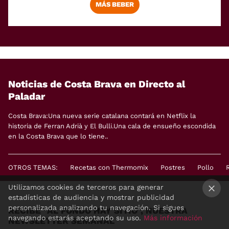
MÁS BEBER
Noticias de Costa Brava en Directo al
Paladar
Costa Brava:Una nueva serie catalana contará en Netflix la
historia de Ferran Adrià y El Bulli.Una cala de ensueño escondida
en la Costa Brava que lo tiene..
OTROS TEMAS:
Recetas con Thermomix
Postres
Pollo
Utilizamos cookies de terceros para generar
estadísticas de audiencia y mostrar publicidad
×
personalizada analizando tu navegación. Si sigues
RECIBE "AL FONDO HAY SITIO", NUESTRA
navegando estarás aceptando su uso.
Más información
NEWSLETTER SEMANAL