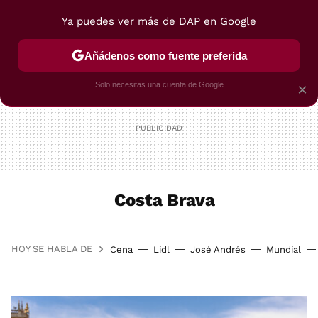
Ya puedes ver más de DAP en Google
MENÚ
NUEVO
Añádenos como fuente preferida
POSTRES
VIAJES
SELECCIÓN
VEGUI
Solo necesitas una cuenta de Google
×
Costa Brava
HOY SE HABLA DE
Cena
Lidl
José Andrés
Mundial