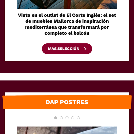
Visto en el outlet de El Corte Inglés: el set
Discr
de muebles Mallorca de inspiración
bolsa
mediterránea que transformará por
ide
completo el balcón
MÁS SELECCIÓN
DAP POSTRES