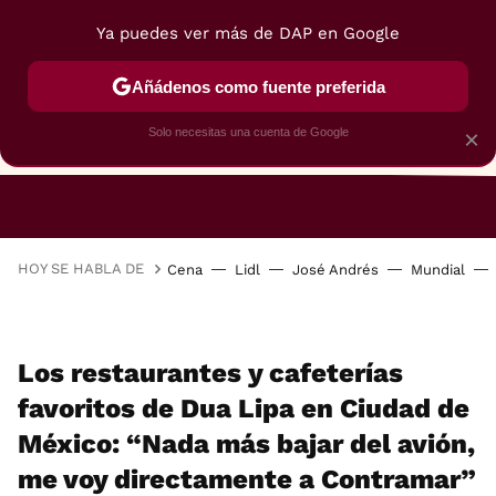
Ya puedes ver más de DAP en Google
Añádenos como fuente preferida
Solo necesitas una cuenta de Google
×
RESTAURANTES
GASTROGUÍA
48 HORAS
HOY SE HABLA DE
Cena
Lidl
José Andrés
Mundial
Los restaurantes y cafeterías
favoritos de Dua Lipa en Ciudad de
México: “Nada más bajar del avión,
me voy directamente a Contramar”