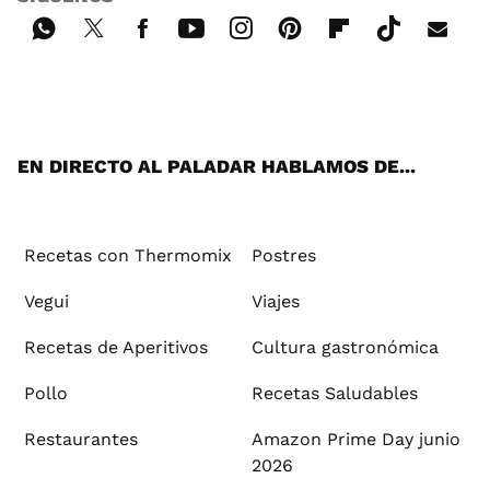
Wh
Twi
Fac
You
Inst
Pint
Flip
Tikt
E-
ats
tter
ebo
tub
agr
ere
boa
ok
mai
App
ok
e
am
st
rd
l
EN DIRECTO AL PALADAR HABLAMOS DE...
Recetas con Thermomix
Postres
Vegui
Viajes
Recetas de Aperitivos
Cultura gastronómica
Pollo
Recetas Saludables
Restaurantes
Amazon Prime Day junio
2026