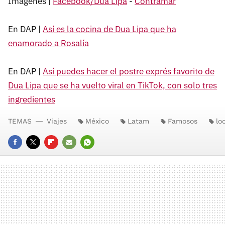
Imágenes |
Facebook/Dua Lipa
-
Contramar
En DAP |
Así es la cocina de Dua Lipa que ha
enamorado a Rosalía
En DAP |
Así puedes hacer el postre exprés favorito de
Dua Lipa que se ha vuelto viral en TikTok, con solo tres
ingredientes
TEMAS
Viajes
México
Latam
Famosos
lo
FACEBOOK
TWITTER
FLIPBOARD
E-
WHATSAPP
MAIL