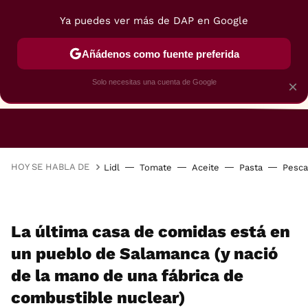
Ya puedes ver más de DAP en Google
Añádenos como fuente preferida
Solo necesitas una cuenta de Google
×
RESTAURANTES
GASTROGUÍA
48 HORAS
HOY SE HABLA DE
Lidl
Tomate
Aceite
Pasta
Pesc
La última casa de comidas está en
un pueblo de Salamanca (y nació
de la mano de una fábrica de
combustible nuclear)