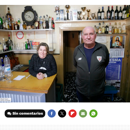
Sin comentarios
FACEBOOK
TWITTER
FLIPBOARD
E-
WHATSAPP
MAIL