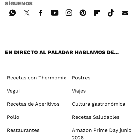
SÍGUENOS
Wh
Twi
Fac
You
Inst
Pint
Flip
Tikt
E-
ats
tter
ebo
tub
agr
ere
boa
ok
mai
App
ok
e
am
st
rd
l
EN DIRECTO AL PALADAR HABLAMOS DE...
Recetas con Thermomix
Postres
Vegui
Viajes
Recetas de Aperitivos
Cultura gastronómica
Pollo
Recetas Saludables
Restaurantes
Amazon Prime Day junio
2026