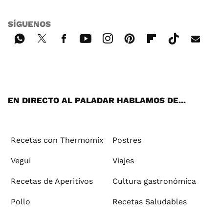
SÍGUENOS
Wh
Twi
Fac
You
Inst
Pint
Flip
Tikt
E-
ats
tter
ebo
tub
agr
ere
boa
ok
mai
App
ok
e
am
st
rd
l
EN DIRECTO AL PALADAR HABLAMOS DE...
Recetas con Thermomix
Postres
Vegui
Viajes
Recetas de Aperitivos
Cultura gastronómica
Pollo
Recetas Saludables