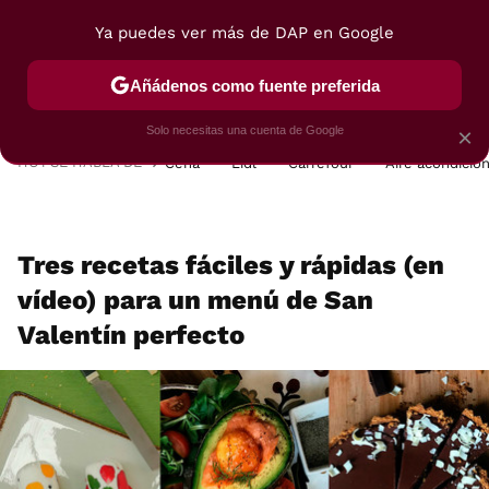
Ya puedes ver más de DAP en Google
MENÚ
NUEVO
Añádenos como fuente preferida
POSTRES
VIAJES
SELECCIÓN
VEGUI
Solo necesitas una cuenta de Google
×
HOY SE HABLA DE
Cena
Lidl
Carrefour
Aire acondicio
Tres recetas fáciles y rápidas (en
vídeo) para un menú de San
Valentín perfecto