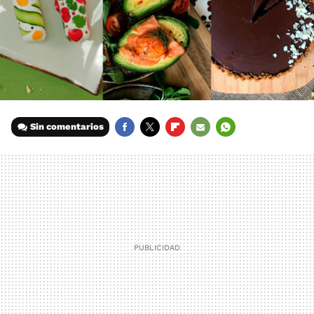
Sin comentarios
FACEBOOK
TWITTER
FLIPBOARD
E-
WHATSAPP
MAIL