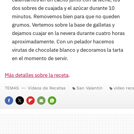
dos sobres de cuajada y el azúcar durante 10
minutos. Removemos bien para que no queden
grumos. Vertemos sobre la base de galletas y
dejamos cuajar en la nevera durante cuatro horas
aproximadamente. Con un pelador hacemos
virutas de chocolate blanco y decoramos la tarta
en el momento de servir.
Más detalles sobre la receta
.
TEMAS
Vídeos de Recetas
San Valentín
vídeo rec
FACEBOOK
TWITTER
FLIPBOARD
E-
WHATSAPP
MAIL