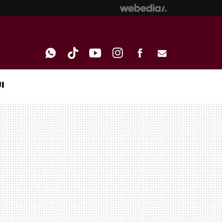
I
WHATSAPP
TIKTOK
YOUTUBE
INSTAGRAM
FACEBOOK
E-
MAIL