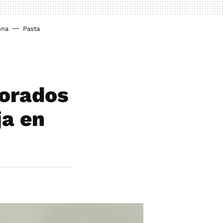
ona
Pasta
corados
ja en