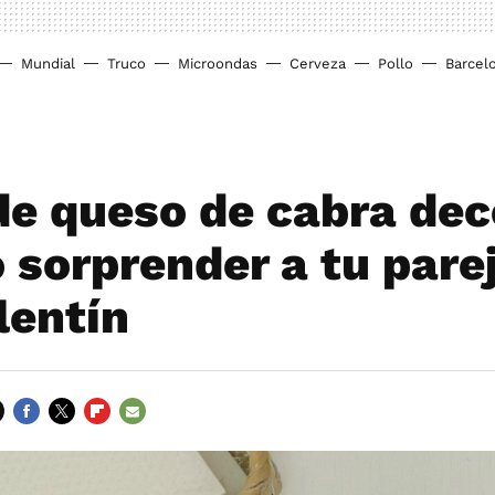
Mundial
Truco
Microondas
Cerveza
Pollo
Barcel
de queso de cabra de
 sorprender a tu pare
lentín
FACEBOOK
TWITTER
FLIPBOARD
E-
MAIL