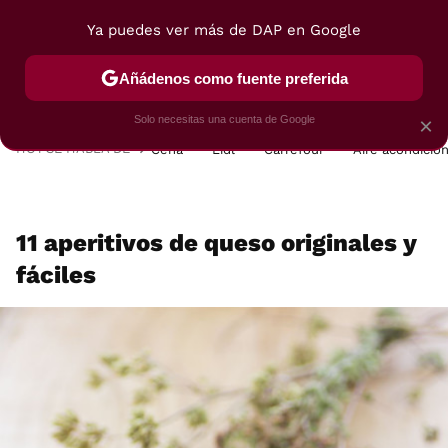
Ya puedes ver más de DAP en Google
MENÚ
NUEVO
Añádenos como fuente preferida
POSTRES
VIAJES
SELECCIÓN
VEGUI
Solo necesitas una cuenta de Google
×
HOY SE HABLA DE
Cena
Lidl
Carrefour
Aire acondicio
11 aperitivos de queso originales y
fáciles