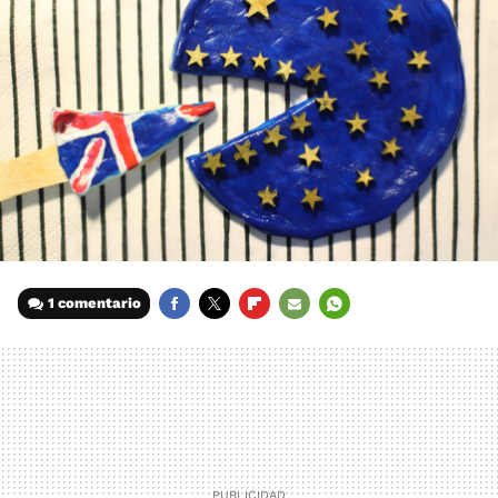
1 comentario
FACEBOOK
TWITTER
FLIPBOARD
E-
WHATSAPP
MAIL