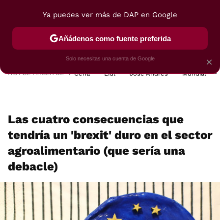
Ya puedes ver más de DAP en Google
MENÚ
NUEVO
Añádenos como fuente preferida
POSTRES
VIAJES
SELECCIÓN
VEGUI
Solo necesitas una cuenta de Google
×
HOY SE HABLA DE
Cena
Lidl
José Andrés
Mundial
Las cuatro consecuencias que
tendría un 'brexit' duro en el sector
agroalimentario (que sería una
debacle)