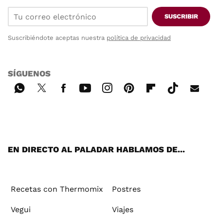
SUSCRIBIR
Suscribiéndote aceptas nuestra
política de privacidad
SÍGUENOS
Wh
Twi
Fac
You
Inst
Pint
Flip
Tikt
E-
ats
tter
ebo
tub
agr
ere
boa
ok
mai
App
ok
e
am
st
rd
l
EN DIRECTO AL PALADAR HABLAMOS DE...
Recetas con Thermomix
Postres
Vegui
Viajes