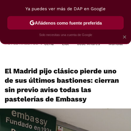
Ya puedes ver más de DAP en Google
MENÚ
NUEVO
Añádenos como fuente preferida
POSTRES
VIAJES
SELECCIÓN
VEGUI
Solo necesitas una cuenta de Google
×
HOY SE HABLA DE
Cena
Lidl
José Andrés
Mundial
El Madrid pijo clásico pierde uno
de sus últimos bastiones: cierran
sin previo aviso todas las
pastelerías de Embassy