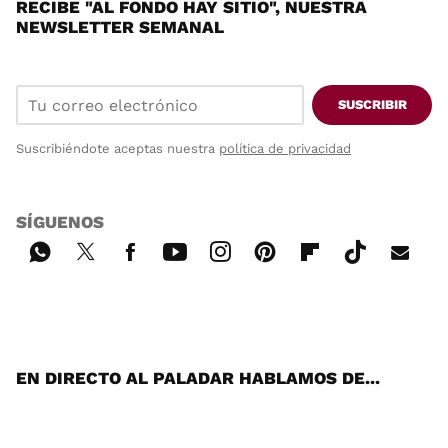
RECIBE "AL FONDO HAY SITIO", NUESTRA
NEWSLETTER SEMANAL
SUSCRIBIR
Suscribiéndote aceptas nuestra
política de privacidad
SÍGUENOS
Wh
Twi
Fac
You
Inst
Pint
Flip
Tikt
E-
ats
tter
ebo
tub
agr
ere
boa
ok
mai
App
ok
e
am
st
rd
l
EN DIRECTO AL PALADAR HABLAMOS DE...