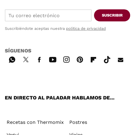
SUSCRIBIR
Suscribiéndote aceptas nuestra
política de privacidad
SÍGUENOS
Wh
Twi
Fac
You
Inst
Pint
Flip
Tikt
E-
ats
tter
ebo
tub
agr
ere
boa
ok
mai
App
ok
e
am
st
rd
l
EN DIRECTO AL PALADAR HABLAMOS DE...
Recetas con Thermomix
Postres
Vegui
Viajes