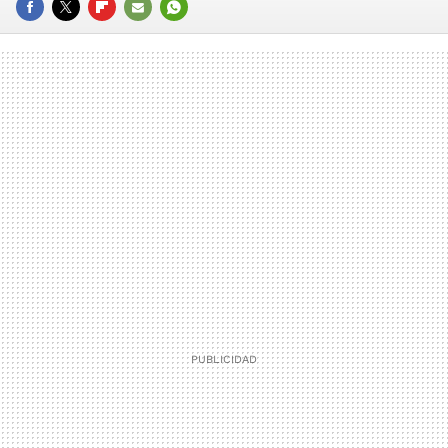
FACEBOOK
TWITTER
FLIPBOARD
E-
WHATSAPP
MAIL