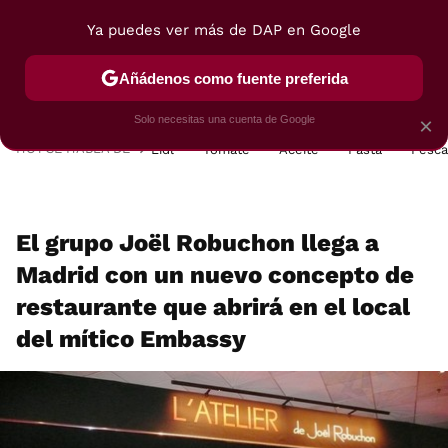
Ya puedes ver más de DAP en Google
MENÚ
NUEVO
Añádenos como fuente preferida
POSTRES
VIAJES
SELECCIÓN
VEGUI
Solo necesitas una cuenta de Google
×
HOY SE HABLA DE
Lidl
Tomate
Aceite
Pasta
Pesc
El grupo Joël Robuchon llega a
Madrid con un nuevo concepto de
restaurante que abrirá en el local
del mítico Embassy