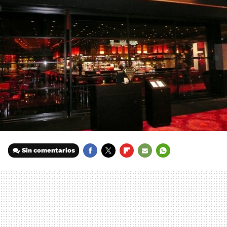
Sin comentarios
FACEBOOK
TWITTER
FLIPBOARD
E-
WHATSAPP
MAIL