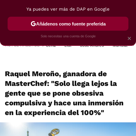
Ya puedes ver más de DAP en Google
MENÚ
NUEVO
Añádenos como fuente preferida
POSTRES
VIAJES
SELECCIÓN
VEGUI
Solo necesitas una cuenta de Google
×
HOY SE HABLA DE
Cena
Lidl
José Andrés
Mundial
Raquel Meroño, ganadora de
MasterChef: "Solo llega lejos la
gente que se pone obsesiva
compulsiva y hace una inmersión
en la experiencia del 100%"