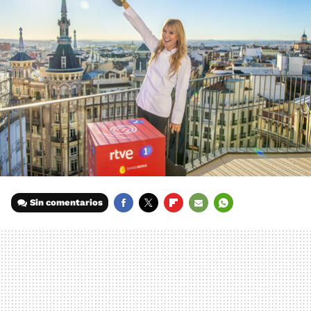
Sin comentarios
FACEBOOK
TWITTER
FLIPBOARD
E-
WHATSAPP
MAIL