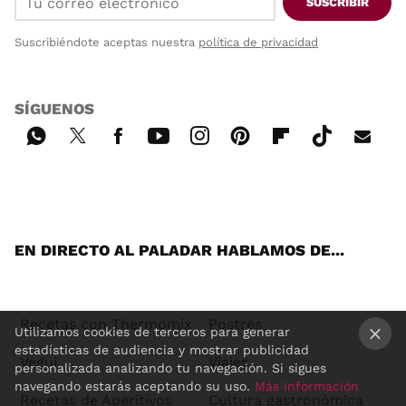
SUSCRIBIR
Suscribiéndote aceptas nuestra
política de privacidad
SÍGUENOS
Wh
Twi
Fac
You
Inst
Pint
Flip
Tikt
E-
ats
tter
ebo
tub
agr
ere
boa
ok
mai
App
ok
e
am
st
rd
l
EN DIRECTO AL PALADAR HABLAMOS DE...
Recetas con Thermomix
Postres
Utilizamos cookies de terceros para generar
estadísticas de audiencia y mostrar publicidad
Vegui
Viajes
×
personalizada analizando tu navegación. Si sigues
navegando estarás aceptando su uso.
Más información
Recetas de Aperitivos
Cultura gastronómica