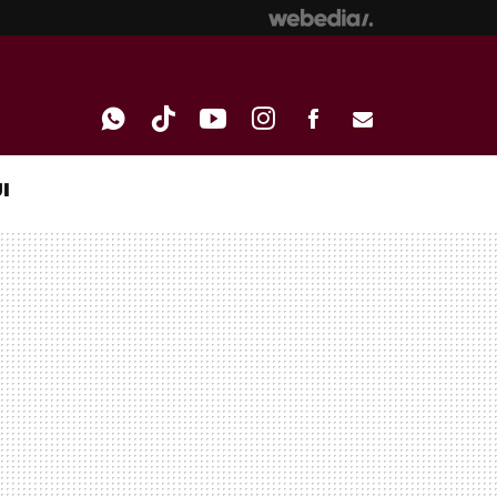
I
WHATSAPP
TIKTOK
YOUTUBE
INSTAGRAM
FACEBOOK
E-
MAIL