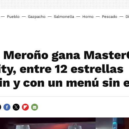
Pueblo
Gazpacho
Salmonella
Horno
Pescado
D
 Meroño gana Master
ty, entre 12 estrellas
in y con un menú sin 
FACEBOOK
TWITTER
FLIPBOARD
E-
MAIL