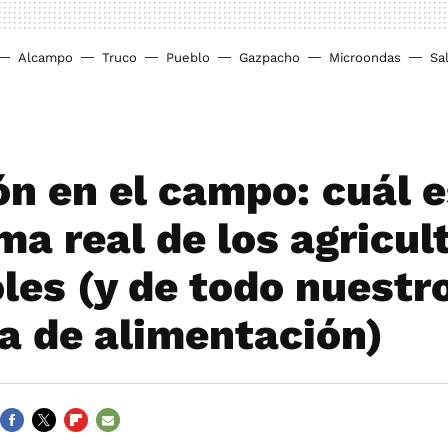
Alcampo
Truco
Pueblo
Gazpacho
Microondas
Sa
ón en el campo: cuál e
ma real de los agricul
les (y de todo nuestr
a de alimentación)
FACEBOOK
TWITTER
FLIPBOARD
E-