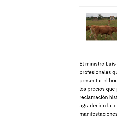
El ministro
Luis
profesionales q
presentar el bo
los precios que 
reclamación hist
agradecido la a
manifestacione