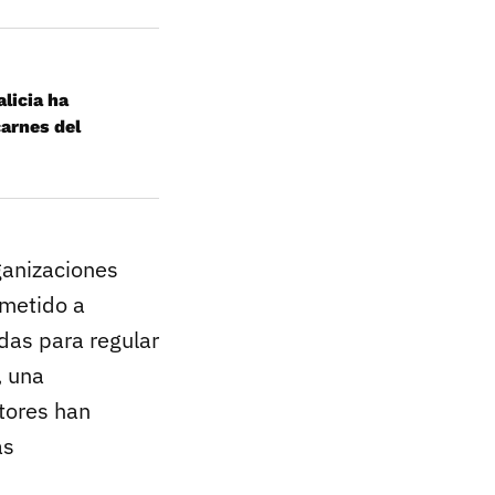
alicia ha
carnes del
ganizaciones
ometido a
das para regular
, una
ltores han
as