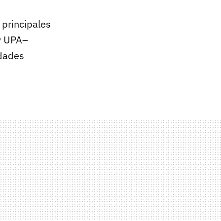
 principales
y UPA–
idades