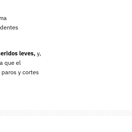
ema
identes
eridos leves,
y,
a que el
 paros y cortes