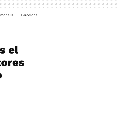
lmonella
Barcelona
s el
tores
o