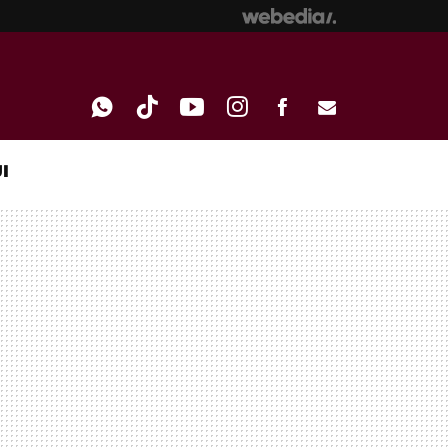
I
WHATSAPP
TIKTOK
YOUTUBE
INSTAGRAM
FACEBOOK
E-
MAIL