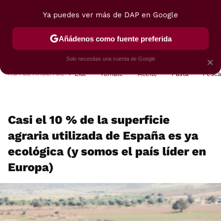
Ya puedes ver más de DAP en Google
MENÚ
NUEVO
Añádenos como fuente preferida
POSTRES
VIAJES
SELECCIÓN
VEGUI
Solo necesitas una cuenta de Google
×
HOY SE HABLA DE
Lidl
Tomate
Aceite
Pasta
Pesc
Casi el 10 % de la superficie
agraria utilizada de España es ya
ecológica (y somos el país líder en
Europa)