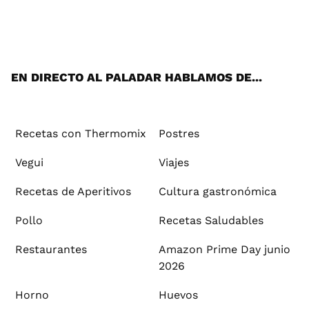
Wh
Twi
Fac
You
Inst
Pint
Flip
Tikt
E-
ats
tter
ebo
tub
agr
ere
boa
ok
mai
App
ok
e
am
st
rd
l
EN DIRECTO AL PALADAR HABLAMOS DE...
Recetas con Thermomix
Postres
Vegui
Viajes
Recetas de Aperitivos
Cultura gastronómica
Pollo
Recetas Saludables
Restaurantes
Amazon Prime Day junio
2026
Horno
Huevos