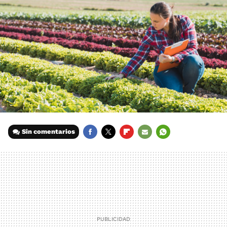
Sin comentarios
FACEBOOK
TWITTER
FLIPBOARD
E-
WHATSAPP
MAIL