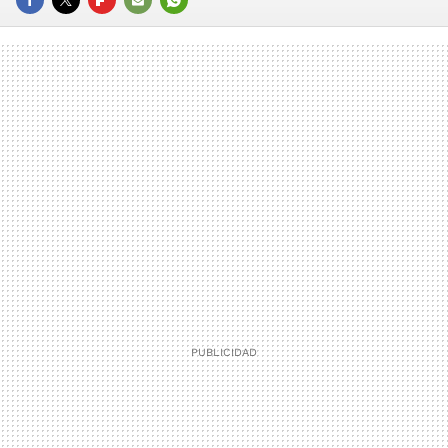
FACEBOOK
TWITTER
FLIPBOARD
E-
WHATSAPP
MAIL