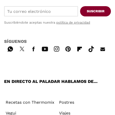
SUSCRIBIR
Suscribiéndote aceptas nuestra
política de privacidad
SÍGUENOS
Wh
Twi
Fac
You
Inst
Pint
Flip
Tikt
E-
ats
tter
ebo
tub
agr
ere
boa
ok
mai
App
ok
e
am
st
rd
l
EN DIRECTO AL PALADAR HABLAMOS DE...
Recetas con Thermomix
Postres
Vegui
Viajes