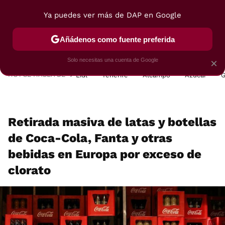
Ya puedes ver más de DAP en Google
MENÚ
NUEVO
Añádenos como fuente preferida
POSTRES
VIAJES
SELECCIÓN
VEGUI
Solo necesitas una cuenta de Google
×
HOY SE HABLA DE
Lidl
Tenerife
Alcampo
Azúcar
G
Retirada masiva de latas y botellas
de Coca-Cola, Fanta y otras
bebidas en Europa por exceso de
clorato