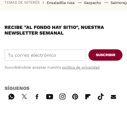
TEMAS DE INTERÉS
Ensaladilla rusa
Gazpacho
Salmore
RECIBE "AL FONDO HAY SITIO", NUESTRA
NEWSLETTER SEMANAL
SUSCRIBIR
Suscribiéndote aceptas nuestra
política de privacidad
SÍGUENOS
Wh
Twi
Fac
You
Inst
Pint
Flip
Tikt
E-
ats
tter
ebo
tub
agr
ere
boa
ok
mai
App
ok
e
am
st
rd
l