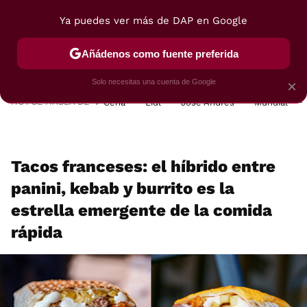
Ya puedes ver más de DAP en Google
MENÚ
NUEVO
Añádenos como fuente preferida
POSTRES
VIAJES
SELECCIÓN
VEGUI
Solo necesitas una cuenta de Google
×
HOY SE HABLA DE
Cena
Lidl
José Andrés
Mundial
Tacos franceses: el híbrido entre
panini, kebab y burrito es la
estrella emergente de la comida
rápida