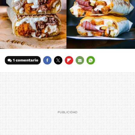
1 comentario
FACEBOOK
TWITTER
FLIPBOARD
E-
WHATSAPP
MAIL