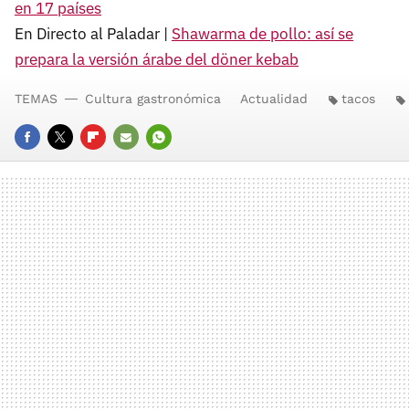
en 17 países
En Directo al Paladar |
Shawarma de pollo: así se
prepara la versión árabe del döner kebab
TEMAS
Cultura gastronómica
Actualidad
tacos
FACEBOOK
TWITTER
FLIPBOARD
E-
WHATSAPP
MAIL