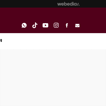
I
WHATSAPP
TIKTOK
YOUTUBE
INSTAGRAM
FACEBOOK
E-
MAIL