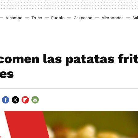
Alcampo
Truco
Pueblo
Gazpacho
Microondas
Sa
 comen las patatas fri
ses
FACEBOOK
TWITTER
FLIPBOARD
E-
MAIL