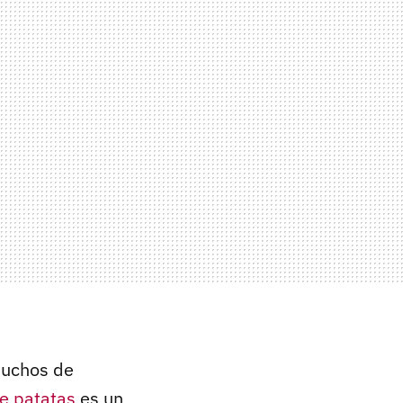
muchos de
de patatas
es un