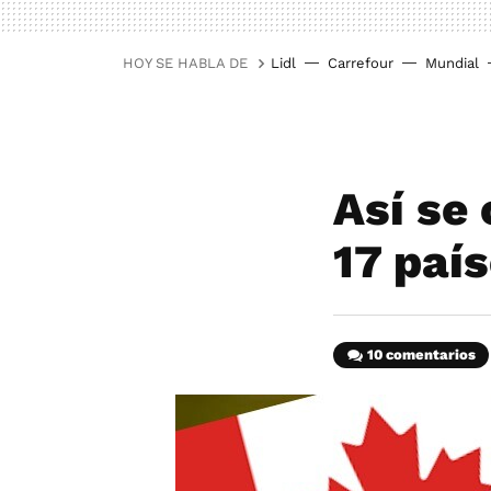
HOY SE HABLA DE
Lidl
Carrefour
Mundial
Así se
17 paí
10 comentarios