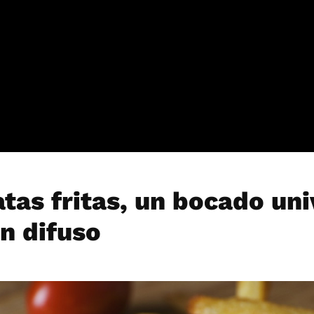
tas fritas, un bocado uni
n difuso