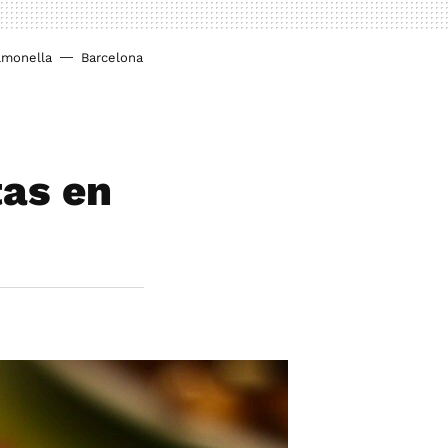
lmonella
Barcelona
tas en