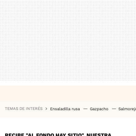
TEMAS DE INTERÉS
Ensaladilla rusa
Gazpacho
Salmore
RECIBE "AL FONDO HAY SITIO", NUESTRA