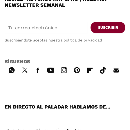
NEWSLETTER SEMANAL
SUSCRIBIR
Suscribiéndote aceptas nuestra
política de privacidad
SÍGUENOS
Wh
Twi
Fac
You
Inst
Pint
Flip
Tikt
E-
ats
tter
ebo
tub
agr
ere
boa
ok
mai
App
ok
e
am
st
rd
l
EN DIRECTO AL PALADAR HABLAMOS DE...