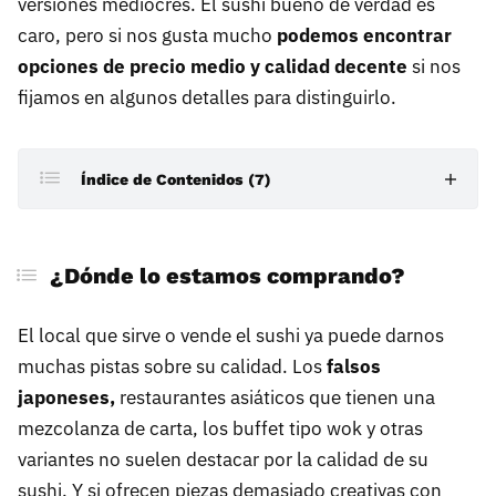
versiones mediocres. El sushi bueno de verdad es
caro, pero si nos gusta mucho
podemos encontrar
opciones de precio medio y calidad decente
si nos
fijamos en algunos detalles para distinguirlo.
Índice de Contenidos (7)
¿Dónde lo estamos comprando?
¿Dónde lo estamos comprando?
Uso correcto de la terminología
La oferta de producto: ¿qué pescado se ofrece?
El local que sirve o vende el sushi ya puede darnos
muchas pistas sobre su calidad. Los
falsos
Pescado: corte, tamaño y forma
japoneses,
restaurantes asiáticos que tienen una
El arroz, ese gran maltratado
mezcolanza de carta, los buffet tipo wok y otras
variantes no suelen destacar por la calidad de su
Los sabores del sushi
sushi. Y si ofrecen piezas demasiado creativas con