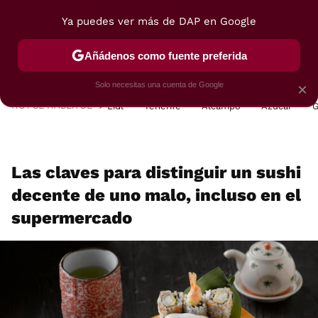
Ya puedes ver más de DAP en Google
MENÚ
NUEVO
Añádenos como fuente preferida
POSTRES
VIAJES
SELECCIÓN
VEGUI
Solo necesitas una cuenta de Google
×
HOY SE HABLA DE
Lidl
Tenerife
Alcampo
Azúcar
G
Las claves para distinguir un sushi
decente de uno malo, incluso en el
supermercado