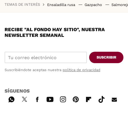
TEMAS DE INTERÉS
Ensaladilla rusa
Gazpacho
Salmore
RECIBE "AL FONDO HAY SITIO", NUESTRA
NEWSLETTER SEMANAL
SUSCRIBIR
Suscribiéndote aceptas nuestra
política de privacidad
SÍGUENOS
Wh
Twi
Fac
You
Inst
Pint
Flip
Tikt
E-
ats
tter
ebo
tub
agr
ere
boa
ok
mai
App
ok
e
am
st
rd
l