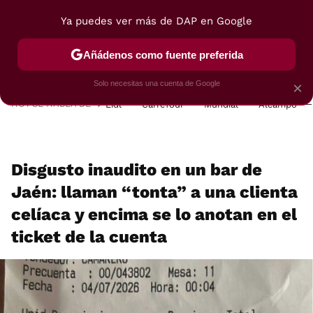
Ya puedes ver más de DAP en Google
MENÚ
NUEVO
Añádenos como fuente preferida
POSTRES
VIAJES
SELECCIÓN
VEGUI
Solo necesitas una cuenta de Google
×
HOY SE HABLA DE
Lidl
Carrefour
Mundial
Alcampo
Disgusto inaudito en un bar de
Jaén: llaman “tonta” a una clienta
celíaca y encima se lo anotan en el
ticket de la cuenta