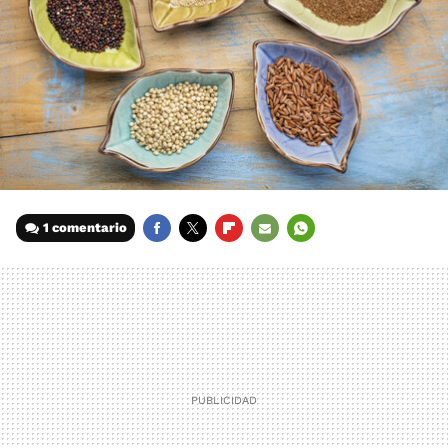
1 comentario
FACEBOOK
TWITTER
FLIPBOARD
E-
WHATSAPP
MAIL