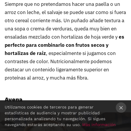
Siempre que no pretendamos hacer una paella o un
arroz con leche, el salvaje se puede usar como si fuera
otro cereal corriente más. Un puñado añade textura a
una sopa o crema de verduras, queda muy bien en
ensaladas mezclado con hortalizas de hoja verde y
es
perfecto para combinarlo con frutos secos y
hortalizas de raíz
, especialmente si jugamos con
contrastes de color. Nutricionalmente podemos
destacar un contenido ligeramente superior en
proteínas al arroz, y mucha más fibra.
Avena
Utilizamos cookies de terceros para generar
estadísticas de audiencia y mostrar publicidad
×
personalizada analizando tu navegación. Si sigues
navegando estarás aceptando su uso.
Más información