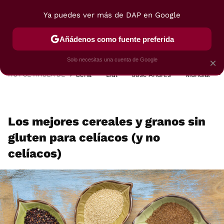
Ya puedes ver más de DAP en Google
MENÚ
NUEVO
Añádenos como fuente preferida
POSTRES
VIAJES
SELECCIÓN
VEGUI
Solo necesitas una cuenta de Google
×
HOY SE HABLA DE
Cena
Lidl
José Andrés
Mundial
Los mejores cereales y granos sin
gluten para celíacos (y no
celíacos)