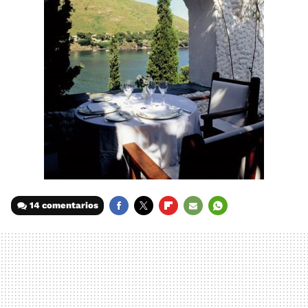
14 comentarios
FACEBOOK
TWITTER
FLIPBOARD
E-
WHATSAPP
MAIL