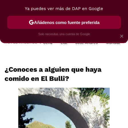
Ya puedes ver más de DAP en Google
MENÚ
NUEVO
Añádenos como fuente preferida
POSTRES
VIAJES
SELECCIÓN
VEGUI
Solo necesitas una cuenta de Google
×
HOY SE HABLA DE
Cena
Lidl
José Andrés
Mundial
¿Conoces a alguien que haya
comido en El Bulli?