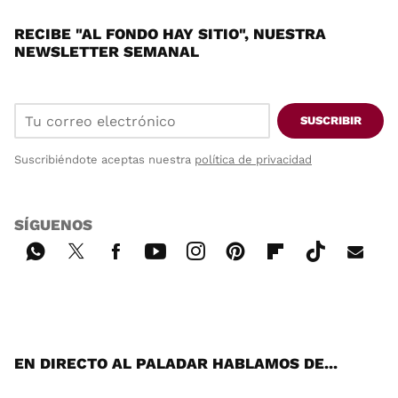
RECIBE "AL FONDO HAY SITIO", NUESTRA
NEWSLETTER SEMANAL
SUSCRIBIR
Suscribiéndote aceptas nuestra
política de privacidad
SÍGUENOS
Wh
Twi
Fac
You
Inst
Pint
Flip
Tikt
E-
ats
tter
ebo
tub
agr
ere
boa
ok
mai
App
ok
e
am
st
rd
l
EN DIRECTO AL PALADAR HABLAMOS DE...