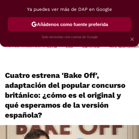
Ya puedes ver más de DAP en Google
MENÚ
NUEVO
Añádenos como fuente preferida
POSTRES
VIAJES
SELECCIÓN
VEGUI
Solo necesitas una cuenta de Google
×
HOY SE HABLA DE
Cena
Lidl
Carrefour
Aire acondicio
Cuatro estrena 'Bake Off',
adaptación del popular concurso
británico: ¿cómo es el original y
qué esperamos de la versión
española?