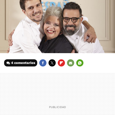
4 comentarios
FACEBOOK
TWITTER
FLIPBOARD
E-
WHATSAPP
MAIL