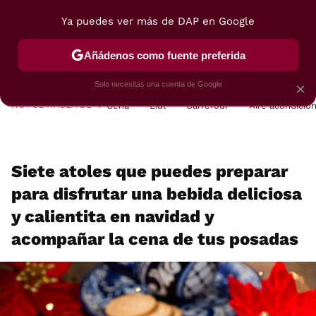
Ya puedes ver más de DAP en Google
MENÚ
NUEVO
Añádenos como fuente preferida
POSTRES
VIAJES
SELECCIÓN
VEGUI
Solo necesitas una cuenta de Google
×
HOY SE HABLA DE
Cena
Lidl
Carrefour
Aire acondicio
Siete atoles que puedes preparar
para disfrutar una bebida deliciosa
y calientita en navidad y
acompañar la cena de tus posadas