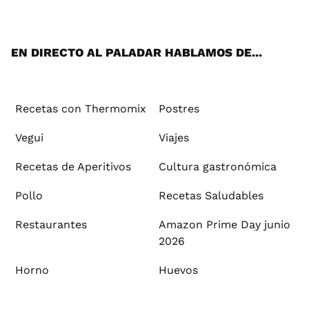
ats
tter
ebo
tub
agr
ere
boa
ok
mai
App
ok
e
am
st
rd
l
EN DIRECTO AL PALADAR HABLAMOS DE...
Recetas con Thermomix
Postres
Vegui
Viajes
Recetas de Aperitivos
Cultura gastronómica
Pollo
Recetas Saludables
Restaurantes
Amazon Prime Day junio
2026
Horno
Huevos