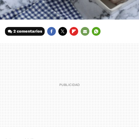
2 comentarios
FACEBOOK
TWITTER
FLIPBOARD
E-
WHATSAPP
MAIL