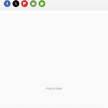
FACEBOOK
TWITTER
FLIPBOARD
E-
WHATSAPP
MAIL