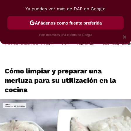
Ya puedes ver más de DAP en Google
MENÚ
NUEVO
Añádenos como fuente preferida
POSTRES
VIAJES
SELECCIÓN
VEGUI
Solo necesitas una cuenta de Google
×
HOY SE HABLA DE
Cena
Lidl
Carrefour
Aire acondicio
Cómo limpiar y preparar una
merluza para su utilización en la
cocina