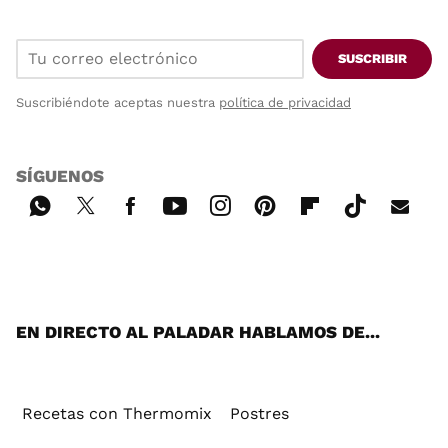
SUSCRIBIR
Suscribiéndote aceptas nuestra
política de privacidad
SÍGUENOS
Wh
Twi
Fac
You
Inst
Pint
Flip
Tikt
E-
ats
tter
ebo
tub
agr
ere
boa
ok
mai
App
ok
e
am
st
rd
l
EN DIRECTO AL PALADAR HABLAMOS DE...
Recetas con Thermomix
Postres