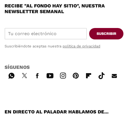
RECIBE "AL FONDO HAY SITIO", NUESTRA
NEWSLETTER SEMANAL
SUSCRIBIR
Suscribiéndote aceptas nuestra
política de privacidad
SÍGUENOS
Wh
Twi
Fac
You
Inst
Pint
Flip
Tikt
E-
ats
tter
ebo
tub
agr
ere
boa
ok
mai
App
ok
e
am
st
rd
l
EN DIRECTO AL PALADAR HABLAMOS DE...