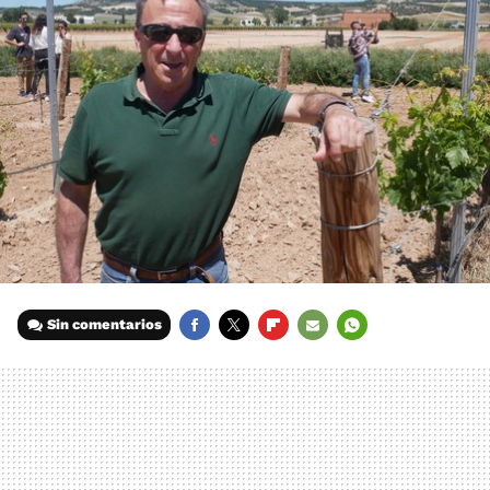
Sin comentarios
FACEBOOK
TWITTER
FLIPBOARD
E-
WHATSAPP
MAIL