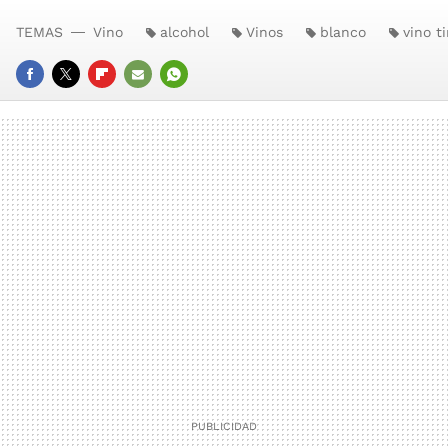
TEMAS
Vino
alcohol
Vinos
blanco
vino t
FACEBOOK
TWITTER
FLIPBOARD
E-
WHATSAPP
MAIL