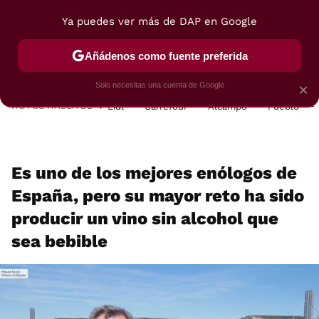
Ya puedes ver más de DAP en Google
MENÚ
NUEVO
Añádenos como fuente preferida
POSTRES
VIAJES
SELECCIÓN
VEGUI
Solo necesitas una cuenta de Google
×
HOY SE HABLA DE
Lidl
Carrefour
Alcampo
Pueblo
Es uno de los mejores enólogos de
España, pero su mayor reto ha sido
producir un vino sin alcohol que
sea bebible