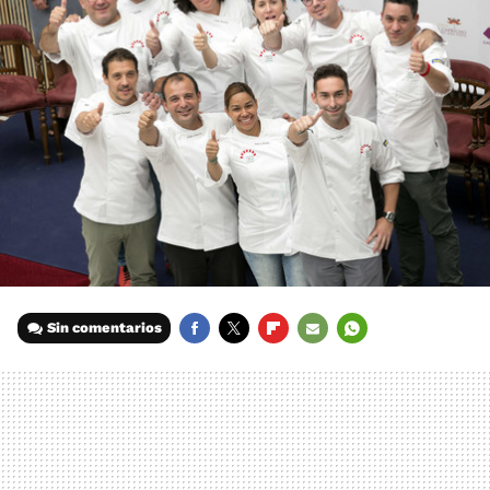
Sin comentarios
FACEBOOK
TWITTER
FLIPBOARD
E-
WHATSAPP
MAIL