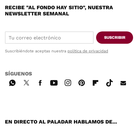
RECIBE "AL FONDO HAY SITIO", NUESTRA
NEWSLETTER SEMANAL
SUSCRIBIR
Suscribiéndote aceptas nuestra
política de privacidad
SÍGUENOS
Wh
Twi
Fac
You
Inst
Pint
Flip
Tikt
E-
ats
tter
ebo
tub
agr
ere
boa
ok
mai
App
ok
e
am
st
rd
l
EN DIRECTO AL PALADAR HABLAMOS DE...