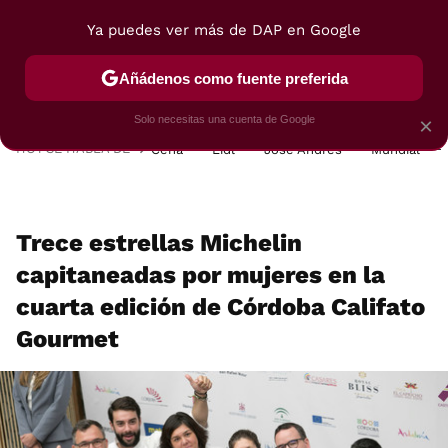
Ya puedes ver más de DAP en Google
MENÚ
NUEVO
Añádenos como fuente preferida
POSTRES
VIAJES
SELECCIÓN
VEGUI
Solo necesitas una cuenta de Google
×
HOY SE HABLA DE
Cena
Lidl
José Andrés
Mundial
Trece estrellas Michelin
capitaneadas por mujeres en la
cuarta edición de Córdoba Califato
Gourmet